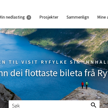
Min nedlasting
Prosjekter
Sammenlign
Mine 
0
N TIL VISIT RYFYLKE SIN INNHA
nn dei flottaste bileta frå Ry