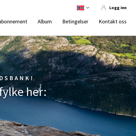
Logg inn
abonnement
Album
Betingelser
Kontakt oss
LDSBANK!
fylke her: